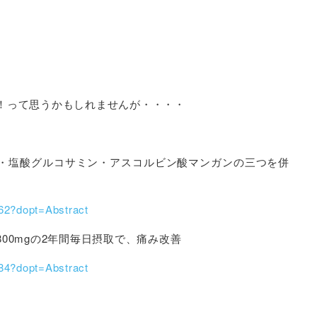
！って思うかもしれませんが・・・・
・塩酸グルコサミン・アスコルビン酸マンガンの三つを併
62?dopt=Abstract
00mgの2年間毎日摂取で、痛み改善
84?dopt=Abstract