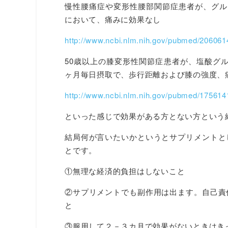
慢性腰痛症や変形性腰部関節症患者が、グルコ
において、痛みに効果なし
http://www.ncbi.nlm.nih.gov/pubmed/206061
50歳以上の膝変形性関節症患者が、塩酸グルコサ
ヶ月毎日摂取で、歩行距離および膝の強度、
http://www.ncbi.nlm.nih.gov/pubmed/175614
といった感じで効果がある方とない方という
結局何が言いたいかというとサプリメントと
とです。
①無理な経済的負担はしないこと
②サプリメントでも副作用は出ます。自己責
と
③服用して２－３カ月で効果がないときはき