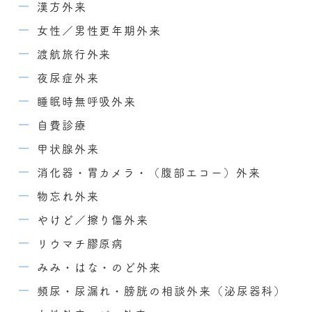
漢方外来
女性／男性更年期外来
渡航旅行外来
夜尿症外来
睡眠時無呼吸外来
自費診療
甲状腺外来
消化器・胃カメラ・（腹部エコー）外来
物忘れ外来
やけど／擦り傷外来
リウマチ膠原病
みみ・はな・のど外来
頻尿・尿漏れ・膀胱の相談外来（泌尿器科）