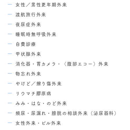
女性／男性更年期外来
渡航旅行外来
夜尿症外来
睡眠時無呼吸外来
自費診療
甲状腺外来
消化器・胃カメラ・（腹部エコー）外来
物忘れ外来
やけど／擦り傷外来
リウマチ膠原病
みみ・はな・のど外来
頻尿・尿漏れ・膀胱の相談外来（泌尿器科）
女性外来・ピル外来