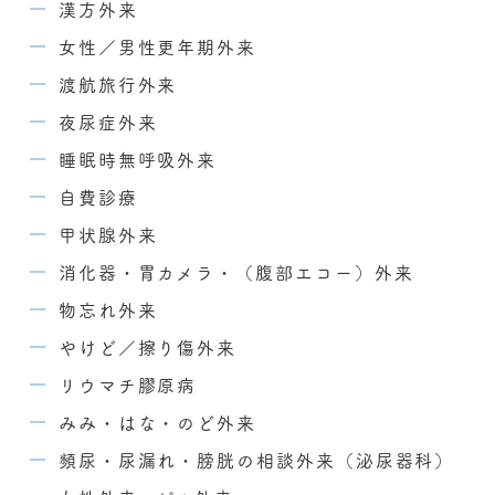
漢方外来
女性／男性更年期外来
渡航旅行外来
夜尿症外来
睡眠時無呼吸外来
自費診療
甲状腺外来
消化器・胃カメラ・（腹部エコー）外来
物忘れ外来
やけど／擦り傷外来
リウマチ膠原病
みみ・はな・のど外来
頻尿・尿漏れ・膀胱の相談外来（泌尿器科）