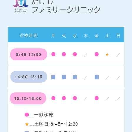
月
火
水
木
金
土
日
診療時間
8:45-12:00
／
★
／
14:30-15:15
／
／
／
15:15-18:00
／
／
／
…一般診療
★
…土曜日 8:45〜12:30